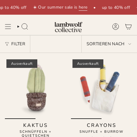
Zum
☀️ Our summer sale is
here
☀
p to 40% off
•
up to 40% off
Inhalt
springen
SUCHE
KONTO
SORTIEREN
FILTER
SORTIEREN NACH
NACH
Ausverkauft
Ausverkauft
KAKTUS
CRAYONS
SCHNÜFFELN +
SNUFFLE + BURROW
QUIETSCHEN