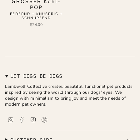
GROSSER Kohl-
POP
FEDERND + KNUSPRIG +
SCHNUPFEND
$24.00
LET DOGS BE DOGS
Lambwolf Collective creates beautiful, functional pet products
inspired by seeing the world through our dogs’ eyes. We
design with minimalism to bring joy and meet the needs of
modern pet owners.
I
F
T
P
n
a
i
i
s
c
k
n
t
e
T
t
a
b
o
e
CUSTOMER CARE