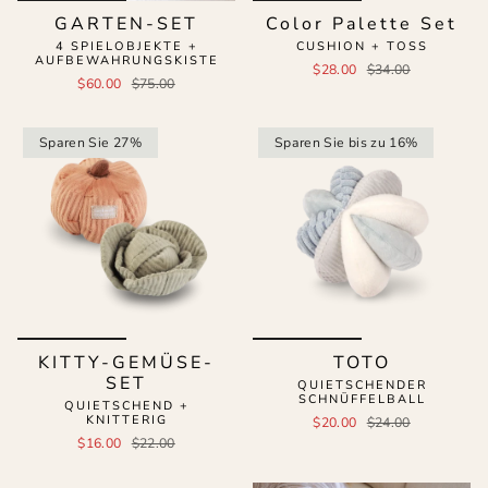
GARTEN-SET
Color Palette Set
4 SPIELOBJEKTE +
CUSHION + TOSS
AUFBEWAHRUNGSKISTE
$28.00
$34.00
$60.00
$75.00
Sparen Sie 27%
Sparen Sie bis zu 16%
KITTY-GEMÜSE-
TOTO
SET
QUIETSCHENDER
SCHNÜFFELBALL
QUIETSCHEND +
KNITTERIG
$20.00
$24.00
$16.00
$22.00