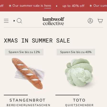
Zum
r summer sale is
here
☀️ Our summer sale i
•
up to 40% off
Inhalt
springen
SUCHE
KONTO
XMAS IN SUMMER SALE
Sparen Sie bis zu 12%
Sparen Sie bis zu 40%
STANGENBROT
TOTO
BEREICHERUNGSTASCHEN
QUIETSCHENDER