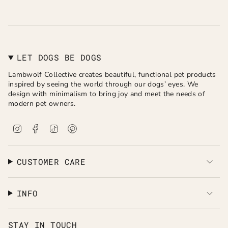
LET DOGS BE DOGS
Lambwolf Collective creates beautiful, functional pet products
inspired by seeing the world through our dogs’ eyes. We
design with minimalism to bring joy and meet the needs of
modern pet owners.
I
F
T
P
n
a
i
i
s
c
k
n
t
e
T
t
a
b
o
e
CUSTOMER CARE
g
o
k
r
r
o
e
a
k
s
INFO
m
t
STAY IN TOUCH