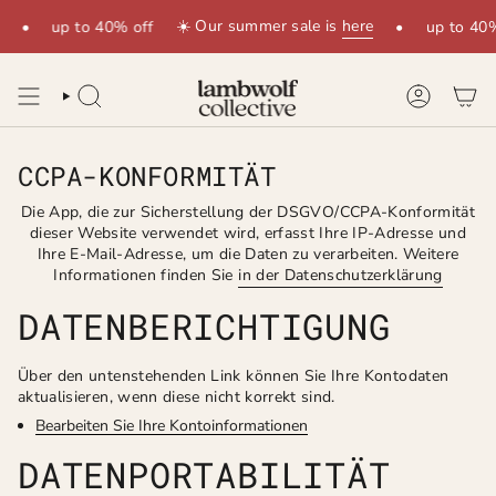
Zum
☀️ Our summer sale is
here
•
up to 40% off
•
up to 40%
Inhalt
springen
SUCHE
KONTO
CCPA-KONFORMITÄT
Die App, die zur Sicherstellung der DSGVO/CCPA-Konformität
dieser Website verwendet wird, erfasst Ihre IP-Adresse und
Ihre E-Mail-Adresse, um die Daten zu verarbeiten. Weitere
Informationen finden Sie
in der Datenschutzerklärung
DATENBERICHTIGUNG
Über den untenstehenden Link können Sie Ihre Kontodaten
aktualisieren, wenn diese nicht korrekt sind.
Bearbeiten Sie Ihre Kontoinformationen
DATENPORTABILITÄT