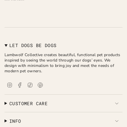
for testing
LET DOGS BE DOGS
Lambwolf Collective creates beautiful, functional pet products
inspired by seeing the world through our dogs’ eyes. We
design with minimalism to bring joy and meet the needs of
modern pet owners.
I
F
T
P
n
a
i
i
s
c
k
n
t
e
T
t
a
b
o
e
CUSTOMER CARE
g
o
k
r
r
o
e
a
k
s
INFO
m
t