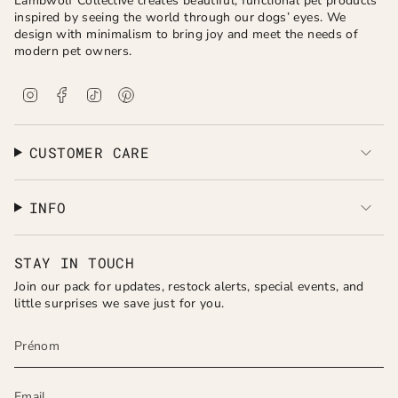
Lambwolf Collective creates beautiful, functional pet products
inspired by seeing the world through our dogs’ eyes. We
design with minimalism to bring joy and meet the needs of
modern pet owners.
I
F
T
P
n
a
i
i
s
c
k
n
t
e
T
t
a
b
o
e
CUSTOMER CARE
g
o
k
r
r
o
e
a
k
s
INFO
m
t
STAY IN TOUCH
Join our pack for updates, restock alerts, special events, and
little surprises we save just for you.