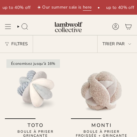
Passer
☀️ Our summer sale is
here
up to 40% off
•
up to 40% off
au
contenu
de
la
RECHERCHE
COMPTE
page
TRIER
FILTRES
TRIER PAR
PAR
Économisez jusqu'à 16%
TOTO
MONTI
BOULE À PRISER
BOULE À PRISER
GRINÇANTE
FROISSÉE + GRINÇANTE